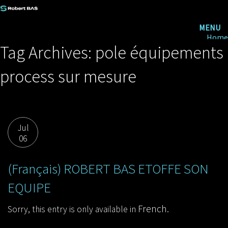
MENU
Home
Robert Bas
Tag Archives: pole équipements
Recruitment
Our references
process sur mesure
News
Contact us
Jul
06
(Français) ROBERT BAS ETOFFE SON
EQUIPE
French
Sorry, this entry is only available in
.