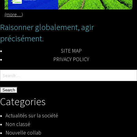
(more…)
Raisonner globalement, agir
précisément.
SITE MAP
PRIVACY POLICY
Search
for:
Categories
Actualités sur la société
Non classé
Nouvelle collab